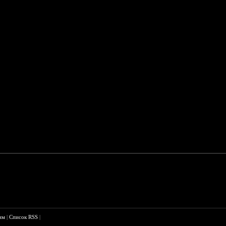
им
|
Список RSS
|