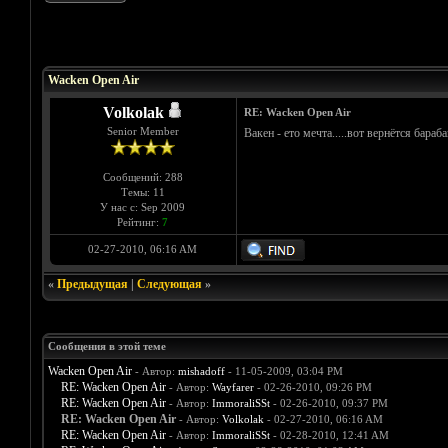
Голосов: 1 - Средняя оценка: 5
1
2
3
4
5
Wacken Open Air
Volkolak
RE: Wacken Open Air
Senior Member
Вакен - ето мечта.....вот вернётся бара
Сообщений: 288
Темы: 11
У нас с: Sep 2009
Рейтинг:
7
02-27-2010, 06:16 AM
«
Предыдущая
|
Следующая
»
Сообщения в этой теме
Wacken Open Air
- Автор:
mishadoff
- 11-05-2009, 03:04 PM
RE: Wacken Open Air
- Автор:
Wayfarer
- 02-26-2010, 09:26 PM
RE: Wacken Open Air
- Автор:
ImmoraliSSt
- 02-26-2010, 09:37 PM
RE: Wacken Open Air
- Автор:
Volkolak
- 02-27-2010, 06:16 AM
RE: Wacken Open Air
- Автор:
ImmoraliSSt
- 02-28-2010, 12:41 AM