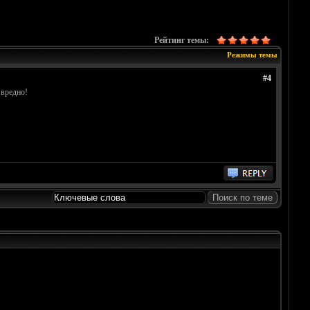
Рейтинг темы:
Режимы темы
#4
 вредно!