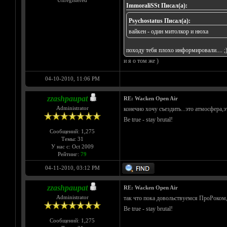
Unregistered
ImmoraliSSt Писал(а):
Psychostatus Писал(а):
вайкен - один митолкор и нюха
походу тебя плохо информировали.... ;
и я о том же )
04-10-2010, 11:06 PM
zzashpaupat
RE: Wacken Open Air
Administrator
конечно хочу съездить...это атмосфера
Be true - stay brutal!
Сообщений: 1,275
Темы: 31
У нас с: Oct 2009
Рейтинг:
79
04-11-2010, 03:12 PM
zzashpaupat
RE: Wacken Open Air
Administrator
так что пока довольствуемся ПроРоко
Be true - stay brutal!
Сообщений: 1,275