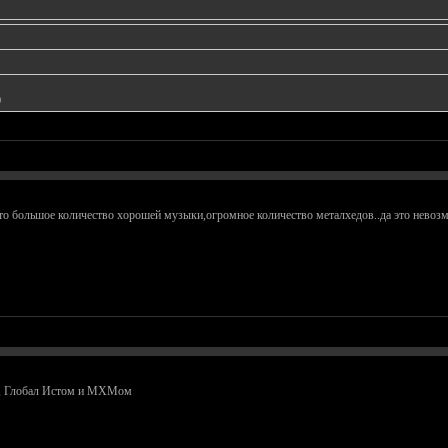
)
,это большое количество хорошей музыки,огромное количество металхедов..да это невоз
м, Глобал Истом и МХМом