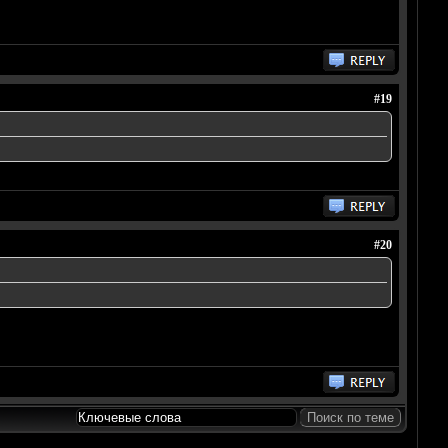
#19
#20