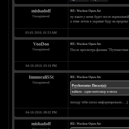
mishadoff
RE: Wacken Open Air
Unregistered
ну вакен у меня будет после нормальной
а этим летом в украине буду на пророке 
03-01-2010, 01:53 AM
VooDoo
RE: Wacken Open Air
Unregistered
После просмотра фильма "Путешествие ме
04-10-2010, 03:16 PM
ImmoraliSSt
RE: Wacken Open Air
Unregistered
Psychostatus Писал(а):
вайкен - один митолкор и нюха
походу тебя плохо информировали.... ;)
04-10-2010, 08:02 PM
mishadoff
RE: Wacken Open Air