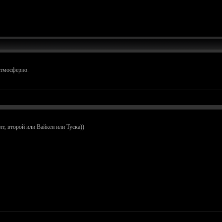
атмосферно.
лт, второй или Вайкен или Туска))