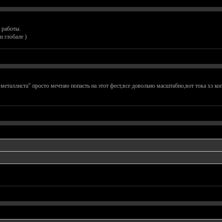
 работы.
и глобале )
таллиста" просто мечтаю попасть на этот фест,все довольно масштабно,вот тока хз когда