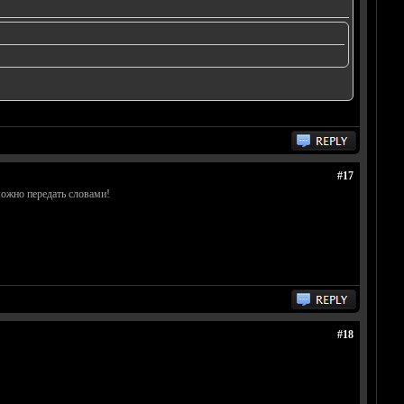
#17
можно передать словами!
#18