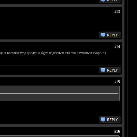
#13
#14
 я всетаки туда доеду,но буду надеяться что это случиться скоро =)
#15
#16