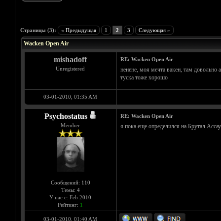
Голосов: 1 - Средняя оценка: 5
1
2
3
4
5
Страницы (3):
« Предыдущая
1
2
3
Следующая »
Wacken Open Air
mishadoff
RE: Wacken Open Air
Unregistered
ненене, моя мечта вакен, там довольно 
туска тоже хорошо
03-01-2010, 01:35 AM
Psychostatus
RE: Wacken Open Air
Member
я пока еще определился на Брутал Ассау
Сообщений: 110
Темы: 4
У нас с: Feb 2010
Рейтинг:
1
03-01-2010, 01:40 AM