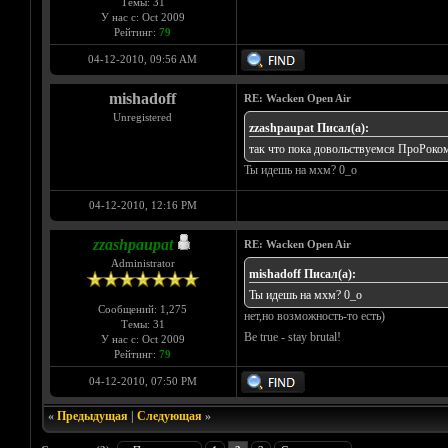
Темы: 31
У нас с: Oct 2009
Рейтинг:
79
04-12-2010, 09:56 AM
mishadoff
RE: Wacken Open Air
Unregistered
zzashpaupat Писал(а):
так что пока довольствуемся ПроРок
Ты идешь на мхм? 0_о
04-12-2010, 12:16 PM
zzashpaupat
RE: Wacken Open Air
Administrator
mishadoff Писал(а):
Ты идешь на мхм? 0_о
Сообщений: 1,275
нет,но возможность-то есть)
Темы: 31
Be true - stay brutal!
У нас с: Oct 2009
Рейтинг:
79
04-12-2010, 07:50 PM
«
Предыдущая
|
Следующая
»