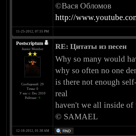
©Вася Обломов
http://www.youtube.c
11-25-2012, 07:55 PM
Postscriptum
RE: Цитаты из песен
Junior Member
Why so many would have
why so often no one den
is there not enough sel
Сообщений: 29
Темы: 0
real
У нас с: Dec 2010
Рейтинг:
9
haven't we all inside o
© SAMAEL
12-18-2012, 01:38 AM