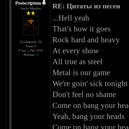
Postscriptum
RE: Цитаты из песен
Junior Member
...Hell yeah
That's how it goes
Rock hard and heavy
Сообщений: 29
Темы: 0
At every show
У нас с: Dec 2010
Рейтинг:
9
All true as steel
Metal is our game
We're goin' sick tonight
Don't feel no shame
Come on bang your hea
Yeah, bang your heads
Come on bang your hea