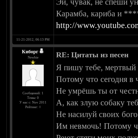
Эй, чувак, не спеши у
Карамба, кариба и ***
http://www.youtube.
11-21-2012, 06:13 PM
Киборг
RE: Цитаты из песен
Newbie
Я пишу тебе, мертвый 
Потому что сегодня в
Не умрёшь ты от чест
Сообщений: 1
Темы: 0
А, как злую собаку те
У нас с: Nov 2011
Рейтинг:
0
Не насилуй своих бого
Им невмочь! Потому ч
Реют стяги моих полко