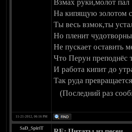
Взмах руки,молот пал
На кипящую золотом с
Ты весь взмок,ты уста
Но пленит чудотворны
Не пускает оставить м
Что Перун преподнёс т
И работа кипит до утр
Так руда превращается
(Последний раз сооб
11-21-2012, 06:16 PM
SaD_SpiriT
RE: Цитаты из песен