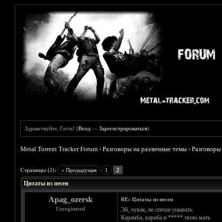
Здравствуйте, Гость! (
Вход
—
Зарегистрироваться
)
Metal Torrent Tracker Forum
›
Разговоры на различные темы
›
Разговоры
Голосов: 1 - Средняя оценка: 5
1
2
3
4
5
Страницы (2):
« Предыдущая
1
2
Цитаты из песен
Apag_ozersk
RE: Цитаты из песен
Unregistered
Эй, чувак, не спеши унывать
Карамба, кариба и ***** твою мать