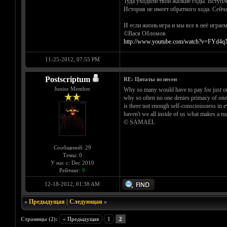
Туда уходили твои жалкие годы. Вступле
История не имеет обратного хода. Сейча
И если жизнь игра и мы все в неё играе
©Вася Обломов
http://www.youtube.com/watch?v=FYd4q
11-25-2012, 07:55 PM
Postscriptum
RE: Цитаты из песен
Junior Member
Why so many would have to pay for just o
why so often no one denies primacy of one
is there not enough self-consciousness in 
haven't we all inside of us what makes a m
© SAMAEL
Сообщений: 29
Темы: 0
У нас с: Dec 2010
Рейтинг:
9
12-18-2012, 01:38 AM
«
Предыдущая
|
Следующая
»
Страницы (2):
« Предыдущая
1
2