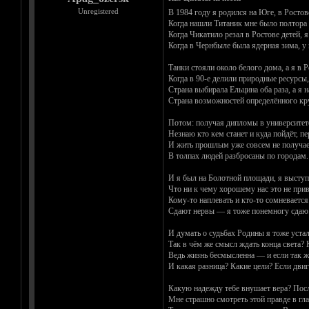
Unregistered
В 1984 году я родился на Юге, в Ростов
Когда нашли Титаник мне было полтора г
Когда Чикатило резал в Ростове детей, 
Когда в Чернбыле была ядерная зима, у
Танки стояли около белого дома, а я в 
Когда в 90-е делили природные ресурсы,
Страна выбирала Ельцина оба раза, а я 
Страна возможностей определённого кр
Потом: получая дипломы в университете
Незнаю кто кем станет и куда пойдёт, п
И жить прошлым уже совсем не получае
В толпах людей разбросаны по городам.
И я был на Болотной площади, я выступ
Что ни к чему хорошему нас это не приве
Кому-то наплевать и кто-то сомневается.
Сдают нервы — я тоже понемногу сдаю.
И думать о судьбах Родины я тоже устал
Так в чём же смысл ждать конца света? 
Ведь жизнь бесмысленна — и если так жи
И какая разница? Какие цели? Если двиг
Какую надежду тебе внушает вера? Пос
Мне страшно смотреть этой правде в гла