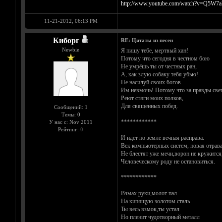
http://www.youtube.com/watch?v=Q5W7
11-21-2012, 06:13 PM
Киборг
RE: Цитаты из песен
Newbie
Я пишу тебе, мертвый хан!
Потому что сегодня в честном бою
Не умрёшь ты от честных ран,
А, как злую собаку тебя убью!
Не насилуй своих богов.
Им невмочь! Потому что за правды све
Реют стяги моих полков,
Для священных побед.
Сообщений: 1
Темы: 0
************
У нас с: Nov 2011
Рейтинг:
0
И идет по земле вечная расправа:
Век компьютерных систем, новая отрава
Не блестят уже мечи,ворон не кружится
Человеческому роду не остановиться.
************
Взмах руки,молот пал
На кипящую золотом сталь
Ты весь взмок,ты устал
Но пленит чудотворный металл