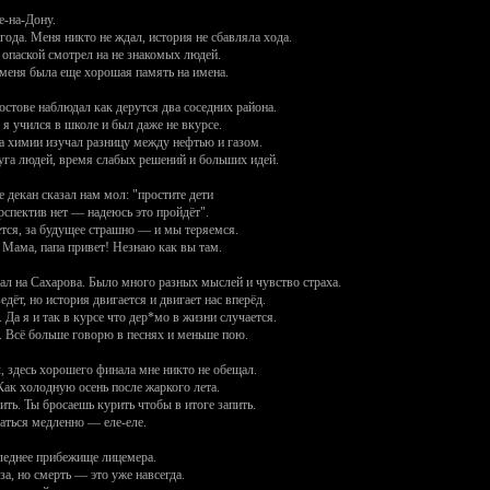
е-на-Дону.
ода. Меня никто не ждал, история не сбавляла хода.
я опаской смотрел на не знакомых людей.
 меня была еще хорошая память на имена.
Ростове наблюдал как дерутся два соседних района.
 я учился в школе и был даже не вкурсе.
на химии изучал разницу между нефтью и газом.
уга людей, время слабых решений и больших идей.
 декан сказал нам мол: "простите дети
ерспектив нет — надеюсь это пройдёт".
тся, за будущее страшно — и мы теряемся.
 Мама, папа привет! Незнаю как вы там.
ал на Сахарова. Было много разных мыслей и чувство страха.
дёт, но история двигается и двигает нас вперёд.
 Да я и так в курсе что дер*мо в жизни случается.
 Всё больше говорю в песнях и меньше пою.
, здесь хорошего финала мне никто не обещал.
Как холодную осень после жаркого лета.
ть. Ты бросаешь курить чтобы в итоге запить.
аться медленно — еле-еле.
леднее прибежище лицемера.
за, но смерть — это уже навсегда.