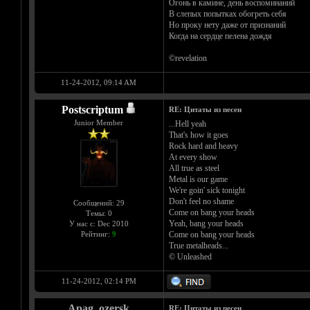
Огонь в камине, день воспоминаний
В слепых попытках обогреть себя
Но проку нету даже от признаний
Когда на сердце пелена дождя
©revelation
11-24-2012, 09:14 AM
Postscriptum
RE: Цитаты из песен
Junior Member
...Hell yeah
That's how it goes
Rock hard and heavy
At every show
All true as steel
Metal is our game
We're goin' sick tonight
Don't feel no shame
Сообщений: 29
Come on bang your heads
Темы: 0
Yeah, bang your heads
У нас с: Dec 2010
Рейтинг:
9
Come on bang your heads
True metalheads...
© Unleashed
11-24-2012, 02:14 PM
Apag_ozersk
RE: Цитаты из песен