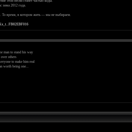
ние этой песни станет частью коды.
с зима 2012 года.
м. То время, в котором жить — мы не выбираем.
Xx_t...FB82EBF016
ne man to stand his way
 over others
everyone to make him real
an worth being one...