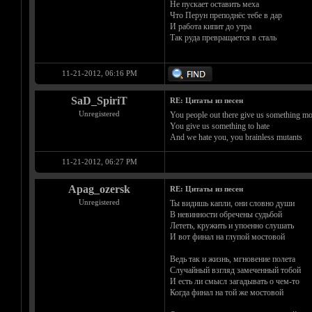
Не пускает оставить меха
Что Перун преподнёс тебе в дар
И работа кипит до утра
Так руда превращается в сталь
11-21-2012, 06:16 PM
SaD_SpiriT
RE: Цитаты из песен
Unregistered
You people out there give us something mor
You give us something to hate
And we hate you, you brainless mutants
11-21-2012, 06:27 PM
Apag_ozersk
RE: Цитаты из песен
Unregistered
Ты видишь капли, они словно души
В невинности обречены судьбой
Лететь, кружить и упоенно слушать
И вот финал на глупой мостовой
Ведь так и жизнь, мгновение полета
Случайный взгляд замеченный тобой
И есть ли смысл загадывать о чем-то
Когда финал на той же мостовой