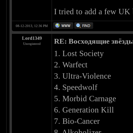
I tried to add a few UK
08-12-2013, 12:36 PM
Lord1349
RE: Восходящие звёзды 
Unregistered
1. Lost Society
2. Warfect
3. Ultra-Violence
4. Speedwolf
5. Morbid Carnage
6. Generation Kill
7. Bio-Cancer
8. Alkoholizer