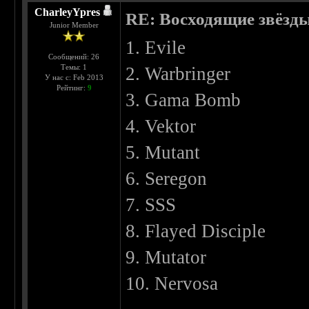
CharleyYpres
RE: Восходящие звёзды 
Junior Member
1. Evile
Сообщений: 26
Темы: 1
2. Warbringer
У нас с: Feb 2013
Рейтинг:
9
3. Gama Bomb
4. Vektor
5. Mutant
6. Seregon
7. SSS
8. Flayed Disciple
9. Mutator
10. Nervosa