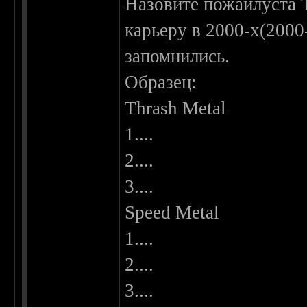
Назовите пожайлуста 
карьеру в 2000-х(2000
запомнились.
Образец:
Thrash Metal
1....
2....
3....
Speed Metal
1....
2....
3....