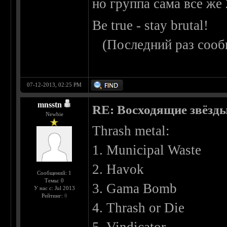
но группа сама все же 
Be true - stay brutal!
(Последний раз сооб
07-12-2013, 02:25 PM
mnsstn
RE: Восходящие звёзды 
Newbie
Thrash metal:
1. Municipal Waste
2. Havok
Сообщений: 1
Темы: 0
3. Gama Bomb
У нас с: Jul 2013
Рейтинг:
0
4. Thrash or Die