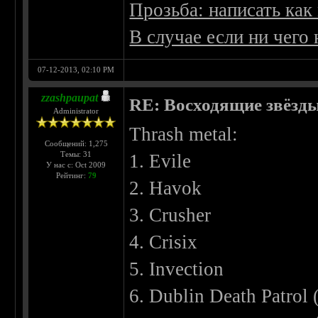
Прозьба: написать как
В случае если ни чего
07-12-2013, 02:10 PM
zzashpaupat
RE: Восходящие звёзды 
Administrator
Thrash metal:
Сообщений: 1,275
Темы: 31
1. Evile
У нас с: Oct 2009
Рейтинг:
79
2. Havok
3. Crusher
4. Crisix
5. Invection
6. Dublin Death Patrol