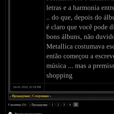
letras e a harmonia ent
.. do que, depois do álb
é claro que você pode 
bons álbuns, não duvid
Metallica costumava esc
então começou a escrev
música ... mas a premis
shopping
04-01-2020, 03:59 PM
«
Предыдущая
|
Следующая
»
Страницы (5):
« Предыдущая
1
2
3
4
5
Версия для просмотра