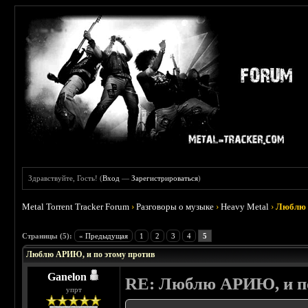
Здравствуйте, Гость! (
Вход
—
Зарегистрироваться
)
Metal Torrent Tracker Forum
›
Разговоры о музыке
›
Heavy Metal
›
Люблю 
 4
Страницы (5):
« Предыдущая
1
2
3
4
5
Люблю АРИЮ, и по этому против
Ganelon
RE: Люблю АРИЮ, и по
упрт