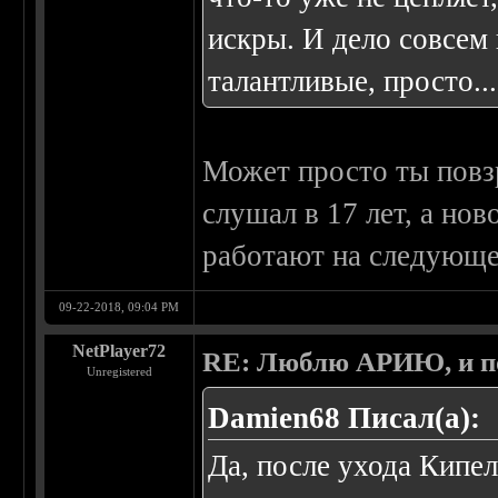
искры. И дело совсем 
талантливые, просто..
Может просто ты повзр
слушал в 17 лет, а но
работают на следующе
09-22-2018, 09:04 PM
NetPlayer72
RE: Люблю АРИЮ, и по
Unregistered
Damien68 Писал(а):
Да, после ухода Кипе