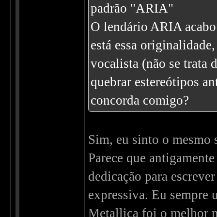
padrão "ARIA"
O lendário ARIA acabou
está essa originalidade
vocalista (não se trata
quebrar estereótipos an
concorda comigo?
Sim, eu sinto o mesmo 
Parece que antigamente 
dedicação para escrever
expressiva. Eu sempre 
Metallica foi o melhor 