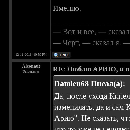
Именно.
__________________
— Вот и все, — сказал
— Черт, — сказал я, 
12-11-2011, 10:59 PM
Alconaut
RE: Люблю АРИЮ, и по
Unregistered
Damien68 Писал(а):
Да, после ухода Кипе
изменилась, да и сам 
Арию". Не сказать, чт
что-то уже не цепляет