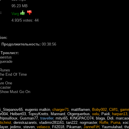
95.23 MB
:
Varg
4.93
/5 votes:
44
ion:
 / Продолжительность:
00:38:56
/ Треклист:
haestus
querade
 Runes
 The End Of Time
er
Are One
lcaster
 Show Must Go On
S_Stepanov65
,
eugenio malkin
,
charger71
,
mattflamen
,
Boby002
,
Cliff1
,
gamm
er004
,
Helbert03
,
TopsyKretts
,
Mannard
,
Otgerquerbus
,
xelu
,
Paidi
,
harpan13
fripouilloux
,
Gusman77
,
traveller
,
mityi65
,
KINGPACO74
,
blaga
,
Didi
,
marcao
tichrist
,
deniskazarets
,
vladimir281161
,
tan222
,
nogmaster
,
Roffe
,
Puma
,
xoc
layer
,
jedimx
,
steven
,
velasco
,
Fil2018
,
Pikaman
,
JanneFiH
,
Yaumulahad
,
th