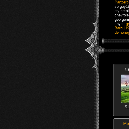
Panzerb
sergey1
elymetal
chevrole
georgem
chyci
,
g
Barbuj1
demoney
t
51
Me