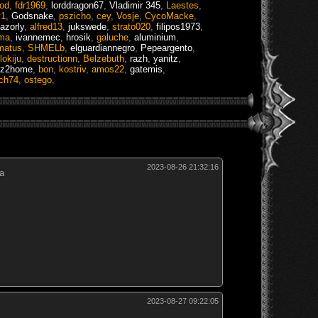
od
,
fdr1969
,
lorddragon67
,
Vladimir 345
,
Laestes
,
y1
,
Godsnake
,
pszicho
,
cey
,
Vosje
,
CycoMacke
,
azorly
,
alfred13
,
jukswede
,
strato020
,
filipos1973
,
ma
,
ivannemec
,
hrosik
,
galuche
,
aluminium
,
matus
,
SHMELb
,
elguardiannegro
,
Pepeargento
,
lokiju
,
destructionn
,
Belzebuth
,
razh
,
yanitz
,
itz2home
,
bon
,
kostriv
,
amos22
,
gatemis
,
ich74
,
ostego
,
2023-08-26 21:32:16
ка
2023-08-27 09:22:05