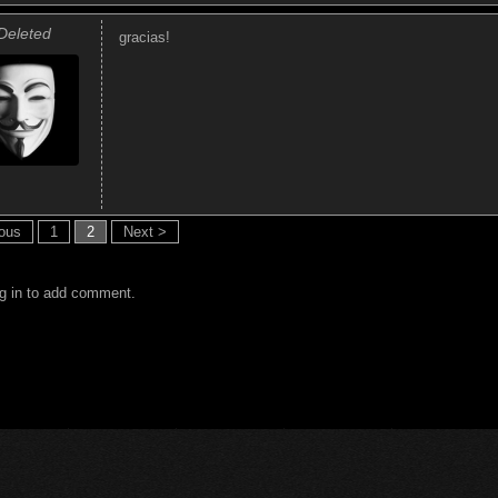
Deleted
gracias!
ious
1
2
Next >
g in to add comment.