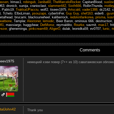
assen
,
lrimas1
,
robingub
,
Janiba60
,
TheMarceloRocker
,
CapitanBlood
,
suslov
963
,
dronick
,
suroja
,
cranioclast
,
slammer442
,
Sixth666
,
RollinThunda
,
motle
,
Pablo19
,
TrakkaUPacciu
,
wolf2
,
tiseev1975
,
Artscald
,
vader1388
,
dc2142
,
c
t
,
Tchelo
,
ElboLiman
,
psouzaps
,
cyberInFer
,
Guy Guy
,
shef163
,
eider6
,
gyur
etalhead
,
brucami
,
blacksunwheel
,
kaliberrock
,
redskinfankorea
,
prisma
,
kos
reatbone
,
Tamplar
,
Alextoner
,
lemodic
,
Beer Baron
,
ominous 666
,
destruction
,
981
,
massiargo
,
huggybear
,
DetMoroz
,
reymaldito
,
Rourke
,
savmit
,
mas17
,
fr
ezer
,
gheneminga
,
pinkcream69
,
AligerO
,
dulak
,
leonidka59
,
ev0707
,
lunic
,
r
Comments
iseev1975
немецкий хэви повер (7++ из 10) саватажевская облож
talJohn42
Thank you