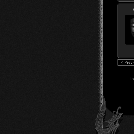
< Prev
Lo