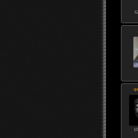
6
q
10