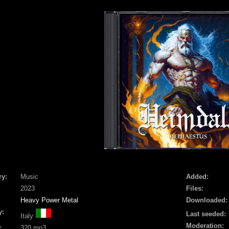
ry:
Music
Added:
2023
Files:
Heavy Power Metal
Downloaded:
y:
Last seeded:
Italy
Moderation:
:
320 mp3