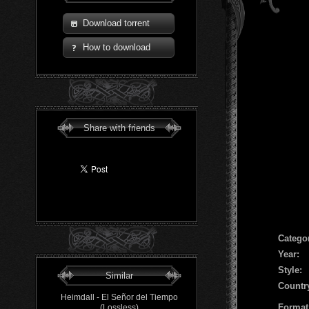
Download torrent
How to download
Share with friends
Сatego
Year:
Style:
Similar
Countr
Heimdall - El Señor del Tiempo
Format
(Lossless)