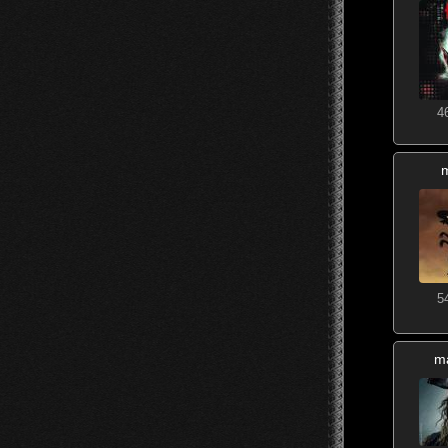
4
m
5
ma