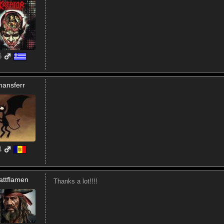
6
ansferr
4
ttflamen
Thanks a lot!!!!