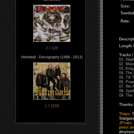
Size:
Seeded
Rate:
Descript
Length
2
0
125
Tracks 
Heimdall - Discography (1998 - 2013)
01. Hep
02. Mas
03. King
04. The
05. Till
06. Pow
07. We 
08. Spel
09. The
Thanks:
1
0
1159
Theyo
,
Stargaz
JPvato
,
priest an
dmytryis