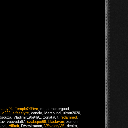
aray94
,
TempleOfFive
,
metaltrackergood
,
,
jlo222
,
elfesatyre
,
canelo
,
Marsound
,
ultron2020
,
dsouza
,
Vladimir1969491
,
zonata07
,
redamned
,
tav
,
voevoda67
,
szabojoe68
,
blackivan
,
zumeh
,
aibel
,
Hilfmir
,
DHawkmoon
,
VSvaleryVS
,
ricoko
,