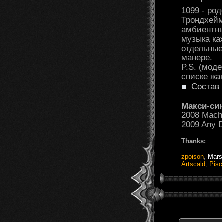
1099 - ро
Трондхейм
амбиентны
музыка ка
отдельные
манере.
P.S. (мод
списке жан
Состав 
Макси-си
2008 Machi
2009 Any 
Thanks:
zpoison
,
Mars
Artscald
,
Pisc