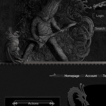
Homepage
Account
To
Actions