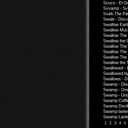
Svuco - El G
Svvamp - S
Svøb The Pøl
Swale - Disc
Swallow Eart
Swallow Mucu
Swallow The 
Swallow the 
Swallow The 
Swallow The 
Swallow The
Swallow the 
Swallowed - 
Swallowed by
Swallows - D
Swamp - Disc
Swamp - Onc
Swamp - Und
Swamp Coffin
Swamp Devil 
Swamp lante
Swamp Lanter
1
2
3
4
5