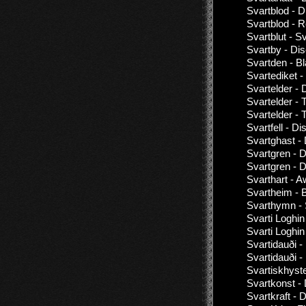
Svartblod - 
Svartblod - 
Svartblut - Sv
Svartby - Di
Svartden - B
Svartediket -
Svartelder - 
Svartelder -
Svartelder - 
Svartfell - D
Svartghast -
Svartgren - 
Svartgren - D
Svarthart - A
Svartheim - 
Svarthymn -
Svarti Loghin
Svarti Loghin
Svartidauði -
Svartidauði -
Svartiskhyste
Svartkonst -
Svartkraft - 