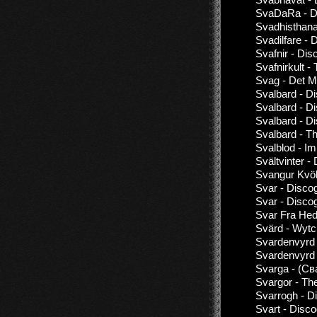
SvaDaRa - Di
Svadhisthana
Svadilfare - 
Svafnir - Di
Svafnirkult -
Svag - Det Mä
Svalbard - D
Svalbard - D
Svalbard - D
Svalbard - T
Svalblod - I
Svältvinter -
Svangur Kvöl
Svar - Disco
Svar - Disco
Svar Fra Hed
Svärd - Wyt
Svardenvyrd 
Svardenvyrd 
Svarga - (Св
Svargor - Th
Svarrogh - D
Svart - Disc