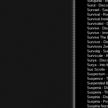
Surujuhla - 
Surut - Disc
Survael - Sa
Survival - Ro
Survival Inst
Survivalist -
Survive - Di
Survive - Imm
Survive The 
Survivor - D
Survivors Ze
Survolaj - Su
Survscale - 
Surya - Disc
Surya - Into
Sus Scrofa -
Suspectum - 
Suspence - T
Suspended B
Susperia - D
Susperia - Th
Suspiria - Di
Suspiria - Ps
Suspiria Noc