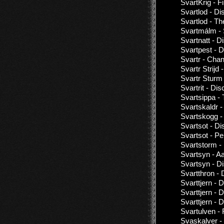
SvartKrig - 
Svartlod - D
Svartlod - T
Svartmálm -
Svartnatt - D
Svartpest - D
Svartr - Chan
Svartr Strijd
Svartr Sturm
Svartrit - Di
Svartsippa - 
Svartskaldr -
Svartskogg -
Svartsot - D
Svartsot - Pe
Svartstorm -
Svartsyn - A
Svartsyn - D
Svartthron -
Svarttjern - 
Svarttjern - 
Svarttjern - 
Svartulven -
Svaskalver -