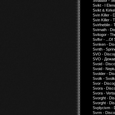
Sviatibor - S
Svikt - I Ele
Svikt & Kirke
Svin Killer -
Svin Killer -
Svirfneblin - 
Svirnath - D
Svitogor - Th
Svlfvr - .​​​.​
Svnken - Dis
Svnth - Sprin
SVO - Discog
SVO - Дежа
Svoid - Disc
Svoid - Nept
Svolder - Di
Svolk - Svolk
Svor - Disco
Svora - Disc
Svora - Vert
Svorght - Di
Svorght - Di
Svplycivm - 
Svrm - Disco