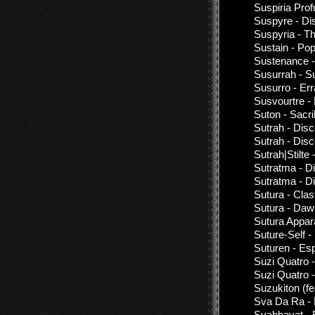
Suspiria Prof
Suspyre - Di
Suspyria - Th
Sustain - Po
Sustenance -
Susurrah - S
Susurro - Err
Susvourtre 
Suton - Sacri
Sutrah - Dis
Sutrah - Dis
Sutrah|Stilte -
Sutratma - D
Sutratma - D
Sutura - Clas
Sutura - Daw
Sutura Appar
Suture-Self 
Suturen - Es
Suzi Quatro 
Suzi Quatro -
Suzukiton (f
Sva Da Ra -
Svabhavat - B