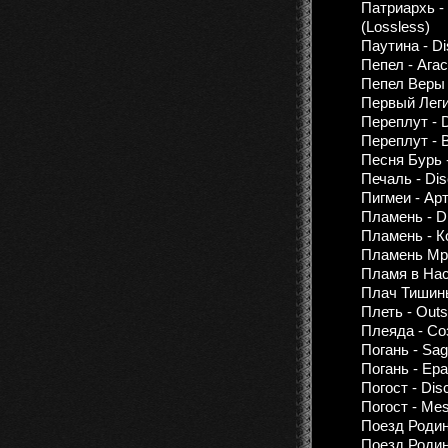
Патриархь - 
(Lossless)
Паутина - Di
Пепел - Ага
Пепел Веры -
Первый Леги
Переплут - D
Переплут - 
Песня Бурь -
Печаль - Dis
Пигмеи - Ар
Пламень - Di
Пламень - К
Пламень Мрак
Пламя в Нас 
Плач Тишин
Плеть - Outs
Плеяда - Со
Погань - Sa
Погань - Ер
Погост - Dis
Погост - Mes
Поезд Родина
Поезд Родин