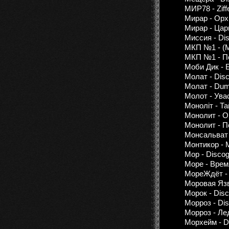
МИР78 - Ziffe
Мирар - Орх
Мирар - Цар
Миссия - Dis
МКП №1 - (М
МКП №1 - П
Моби Дик - 
Молат - Disc
Молат - Dum
Молот - Ува
Монолiт - Т
Монолит - О
Монолит - П
Монсальват 
Монтикор - 
Мор - Discog
Море - Время
МореЖдёт - 
Моровая Язв
Морок - Disc
Морроз - Dis
Морроз - Ле
Морхейм - D