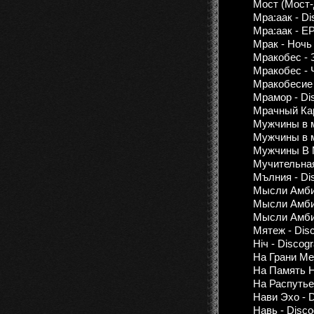
Мост (Мост-Д
Мра:аак - Di
Мра:аак - EP
Мрак - Ночь
Мракобес - 
Мракобес - 
Мракобесие 
Мрамор - Di
Мрачный Кар
Мужчины в м
Мужчины в м
Мужчины В 
Мучительная
Мълния - Dis
Мысли Амбиц
Мысли Амбиц
Мысли Амби
Мятеж - Disc
Ніч - Discog
На Грани Меч
На Память На
На Распутье
Нави Эхо - 
Навь - Disc