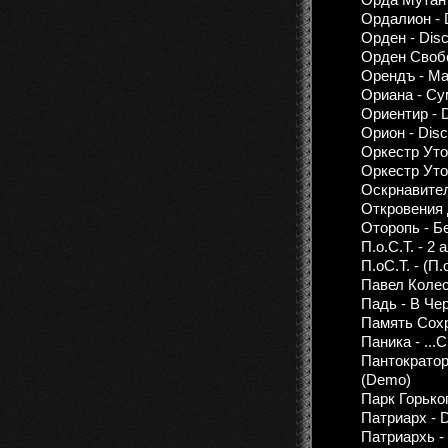
Ордалион - D
Орден - Disc
Орден Свобод
Орендъ - Ma
Ориана - Су
Ориентир - D
Орион - Disc
Оркестр Уто
Оркестр Утоп
Оскрнавитељ
Откровения Д
Оторопь - Б
П.о.С.Т. - 2
П.оС.Т. - (П.
Павел Колес
Падь - В Че
Память Сохр
Паника - ...
Пантократор 
(Demo)
Парк Горьког
Патриарх - 
Патриархь - 