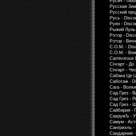
Русич - Люб
Русская Зима
Русский прод
Русь - Disco
Руян - Disco
Рыжий Лунь -
Рэтор - Disc
Рэтор - Веч
С.О.М. - Dis
С.О.М. - Во
Сarnivorous 
Січгарт - До
Січгарт - Че
Сабака Це Це
Саботаж - D
Сага - Волк
Сад Грез - 
Сад Грез - Р
Сад Грез - 
Сайбирия - 
СакрумЪ - У
Самум - Аст
Сангриэль -
Сандарния -