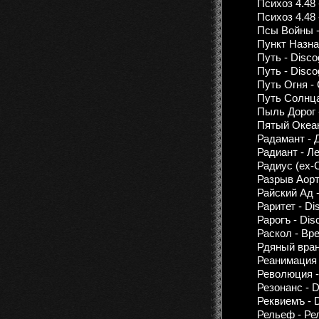
Психоз 4.48 
Психоз 4.48 
Псы Войны 
Пункт Назна
Путь - Disco
Путь - Disco
Путь Огня -
Путь Солнца 
Пыль Дорог 
Пятый Океан
Радамант - 
Радиант - Л
Радиус (ex-C
Разрыв Аорты
Райский Ад 
Раритет - Di
Рарогъ - Dis
Раскол - Вр
Рдяный вран 
Реанимация -
Революция - 
Резонанс - D
Реквиемъ - D
Рельеф - Р