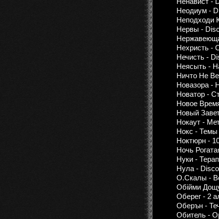
Ненавист - D
Неодиум - Di
Неподходи К
Нервы - Disc
Нержавеющая
Нехристь - C
Нечисть - Di
Неясыть - Н
Ничто Не Ве
Новазора - 
Новатор - С
Новое Время
Новый Завет
Нокаут - Ме
Нокс - Темы 
Ноктюрн - 10
Ночь Рогата
Нуки - Тера
Нула - Disco
О.Скалы - В
Обійми Дощу
Оберег - 2 
Оберън - Те
Обитель - О