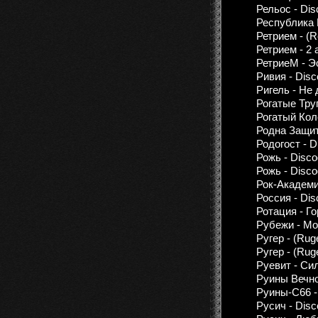
Рельос - Dis
Республика 
Ретрием - (R
Ретрием - 2
РетриеМ - 
Ривия - Disc
Ригель - Не
Рогатые Труп
Рогатый Коло
Родна Защита
Родогост - D
Рожь - Disco
Рожь - Disco
Рок-Академ
Россия - Dis
Ротация - Г
Рубежи - М
Ругер - (Rug
Ругер - (Rug
Руевит - Си
Руины Вечн
Руины-C66 -
Русич - Disc