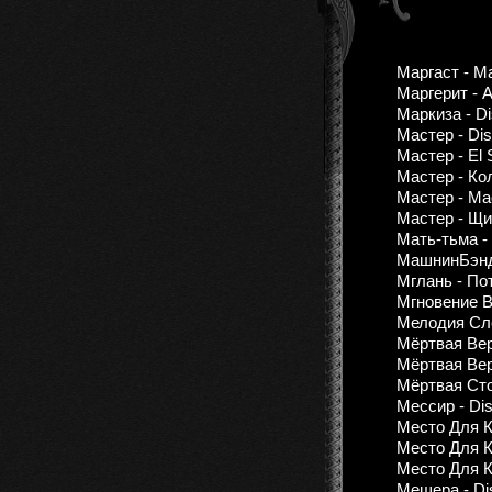
Маргаст - М
Маргерит - 
Маркиза - Di
Мастер - Dis
Мастер - El 
Мастер - Ко
Мастер - Мас
Мастер - Щи
Мать-тьма -
МашнинБэнд 
Мглань - По
Мгновение В
Мелодия Cлё
Мёртвая Вера
Мёртвая Вер
Мёртвая Стор
Мессир - Dis
Место Для К
Место Для Ку
Место Для К
Мещера - Dis