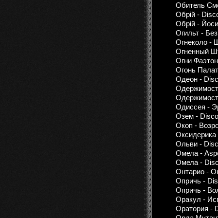
Обитель Сме
Обрій - Disc
Обрій - Йос
Огильт - Бе
Огнеколо - 
Огненный Шт
Огни Фаэтон
Огонь Палати
Одеон - Disc
Одержимость
Одержимость
Одиссея - Э
Озем - Disco
Окоп - Возр
Оксидерика 
Ольви - Disc
Омела - Asp
Омела - Disc
Онтарио - О
Опричь - Dis
Опричь - Во
Оракул - Ис
Оратория - D
Орда Мутант