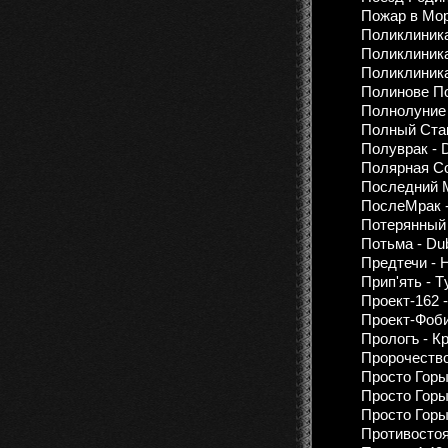
Пожар в Морг
Поликлиник
Поликлиника
Поликлиника
Полинове Пол
Полнолуние -
Полный Стак
Полуврак - D
Полярная Со
Последний 
ПослеМрак -
Потерянный В
Потьма - Du
Предтечи - На 
Прип'ять - T
Проект-162 -
Проект-Фоби
Прологъ - К
Пророчество
Просто Горы
Просто Горы
Просто Горы
Противостоя