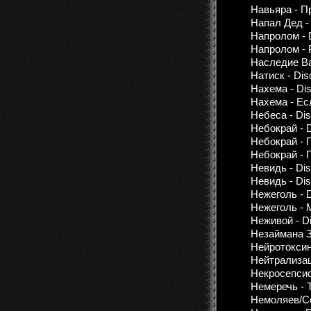
Навьяра - П
Напал Дед -
Напролом - 
Напролом - Р
Наследие Ваг
Натиск - Dis
Нахема - Dis
Нахема - Ес
Небеса - Dis
Небокрай - 
Небокрай - П
Небокрай - П
Невидь - Dis
Невидь - Dis
Нежеголь - 
Нежеголь -
Неживой - Di
Незаймана З
Нейротоксин
Нейтрализа
Некросепсис
Немеречь - 
Немоляев/С