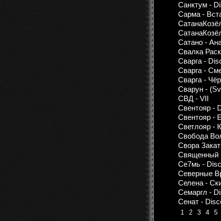
Санктум - Di
Сарма - Вст
СатанаКозёл 
СатанаКозёл 
Сатано - Ан
Свалка Раск
Сварга - Dis
Сварга - Сме
Сварга - Чёр
Сварун - (Sv
СВД - VII
Свентояр - 
Свентояр - Et
Светлояр - 
Свобода Во
Свора Закат
Священный Г
Се7мь - Disc
Северные Вр
Селена - Ск
Семаргл - Di
Сенат - Disc
1
2
3
4
5